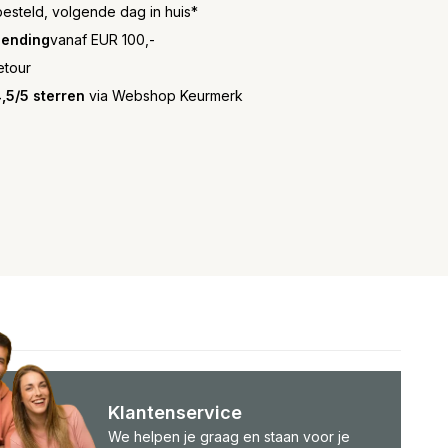
besteld, volgende dag in huis*
zending
vanaf EUR 100,-
etour
,5/5 sterren
via Webshop Keurmerk
Klantenservice
We helpen je graag en staan voor je