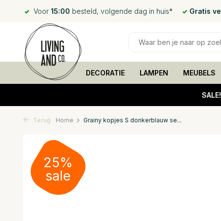
Voor
15:00
besteld, volgende dag in huis*
Gratis v
DECORATIE
LAMPEN
MEUBELS
SALE
Terug
Home
Grainy kopjes S donkerblauw se...
25%
sale