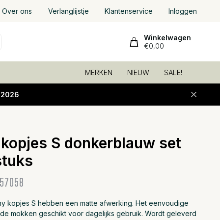
Over ons
Verlanglijstje
Klantenservice
Inloggen
Winkelwagen
€0,00
MERKEN
NIEUW
SALE!
-2026
 kopjes S donkerblauw set
Toevoeg
stuks
57058
ny kopjes S hebben een matte afwerking. Het eenvoudige
de mokken geschikt voor dagelijks gebruik. Wordt geleverd