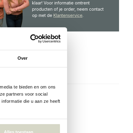
klaar! Voor informatie omtrent
producten of je order, neem contact
op met de
Klantenservice
.
Over
 media te bieden en om ons
ze partners voor social
nformatie die u aan ze heeft
Alles toestaan