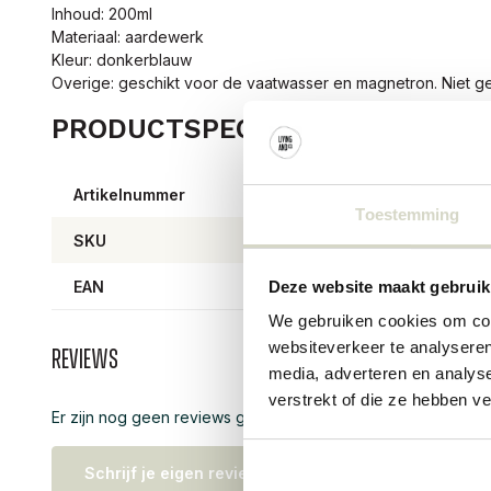
Inhoud: 200ml
Materiaal: aardewerk
Kleur: donkerblauw
Overige: geschikt voor de vaatwasser en magnetron. Niet ge
PRODUCTSPECIFICATIES
Artikelnummer
5705
Toestemming
SKU
5705
EAN
57083
Deze website maakt gebruik
We gebruiken cookies om cont
websiteverkeer te analyseren
Reviews
media, adverteren en analys
verstrekt of die ze hebben v
Er zijn nog geen reviews geschreven over dit product..
Schrijf je eigen review