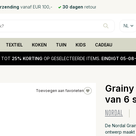
erzending
vanaf EUR 100,-
30 dagen
retour
NL
TEXTIEL
KOKEN
TUIN
KIDS
CADEAU
!
TOT
25% KORTING
OP GESELECTEERDE ITEMS.
EINDIGT 05-08
Grainy
Toevoegen aan favorieten
van 6 
25%
sale
NORDAL
De Nordal Grai
ontwerp maakt 