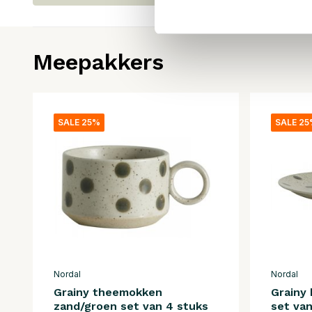
Meepakkers
SALE 25%
SALE 2
Nordal
Nordal
Grainy theemokken
Grainy
zand/groen set van 4 stuks
set van