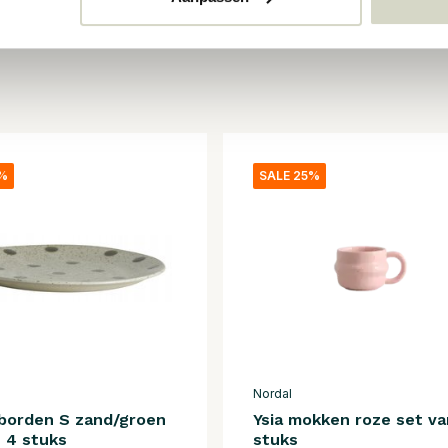
5%
SALE 25%
Nordal
 borden S zand/groen
Ysia mokken roze set va
 4 stuks
stuks