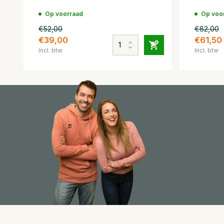
Op voorraad
Op voo
€52,00
€82,00
€39,00
€61,50
Incl. btw
Incl. btw