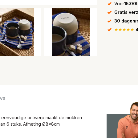
Voor
15:00
Gratis ver
30 dagen
r
★★★★★
4
ws
et eenvoudige ontwerp maakt de mokken
 van 6 stuks. Afmeting Ø8x8cm