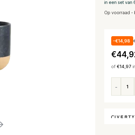
in een set van
Op voorraad - 
-€14,98
€44,9
of
€14,97
i