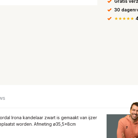
Gratis ver
30 dagen
r
★★★★★
4
ws
rdal Irona kandelaar zwart is gemaakt van ijzer
geplaatst worden. Afmeting ø35,5x8cm