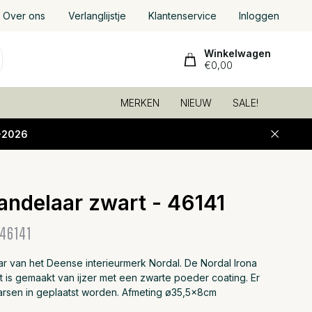
Over ons
Verlanglijstje
Klantenservice
Inloggen
Winkelwagen
€0,00
MERKEN
NIEUW
SALE!
-2026
kandelaar zwart - 46141
Toevoeg
46141
r van het Deense interieurmerk Nordal. De Nordal Irona
 is gemaakt van ijzer met een zwarte poeder coating. Er
arsen in geplaatst worden. Afmeting ø35,5x8cm