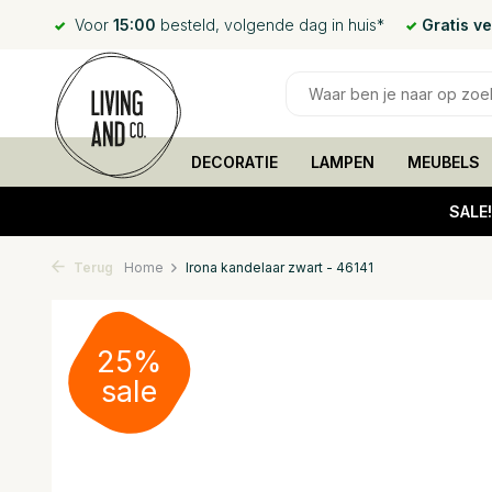
Voor
15:00
besteld, volgende dag in huis*
Gratis v
DECORATIE
LAMPEN
MEUBELS
SALE
Terug
Home
Irona kandelaar zwart - 46141
25%
sale