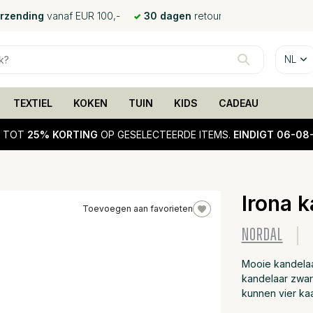
erzending
vanaf EUR 100,-
30 dagen
retour
NL
TEXTIEL
KOKEN
TUIN
KIDS
CADEAU
!
TOT
25% KORTING
OP GESELECTEERDE ITEMS.
EINDIGT 06-08
Irona 
Toevoegen aan favorieten
25%
NORDAL
sale
Mooie kandelaa
kandelaar zwart
kunnen vier ka