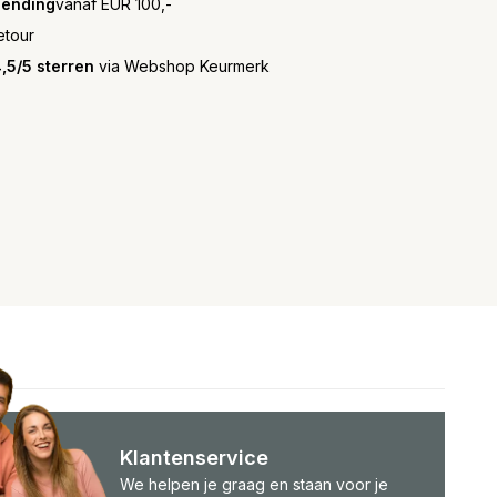
zending
vanaf EUR 100,-
etour
,5/5 sterren
via Webshop Keurmerk
Klantenservice
We helpen je graag en staan voor je