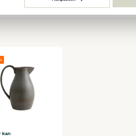
%
 kan