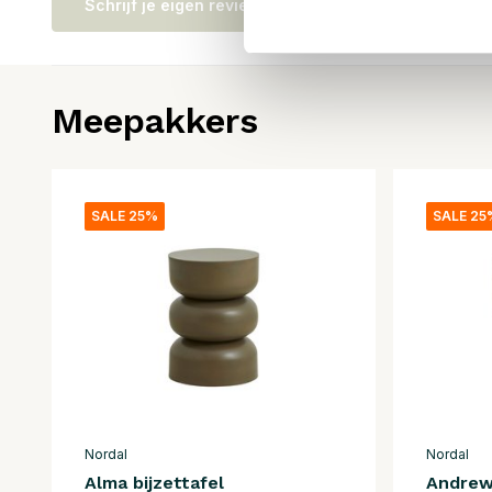
Schrijf je eigen review
Meepakkers
SALE 25%
SALE 25
Nordal
Nordal
Alma bijzettafel
Andrew