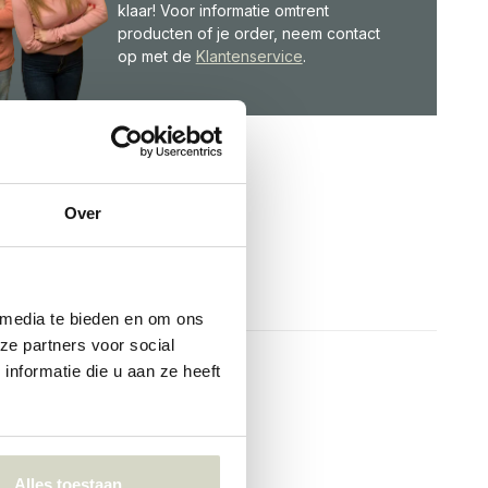
klaar! Voor informatie omtrent
producten of je order, neem contact
op met de
Klantenservice
.
Over
 media te bieden en om ons
ze partners voor social
nformatie die u aan ze heeft
Alles toestaan