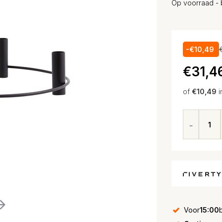
Op voorraad - 
-€10,49
€31,4
of
€10,49
i
Voor
15:00