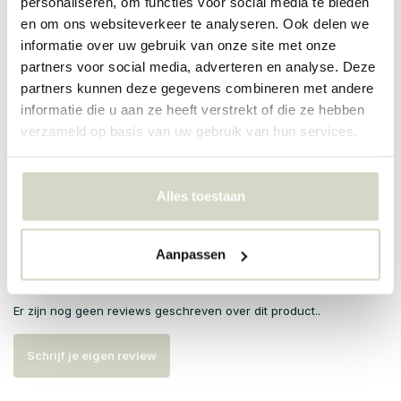
personaliseren, om functies voor social media te bieden
de hand met warm water en milde zeep. Geschikt voor zowel
en om ons websiteverkeer te analyseren. Ook delen we
warme als koude dranken.
informatie over uw gebruik van onze site met onze
PRODUCTSPECIFICATIES
partners voor social media, adverteren en analyse. Deze
partners kunnen deze gegevens combineren met andere
informatie die u aan ze heeft verstrekt of die ze hebben
Artikelnummer
9194
verzameld op basis van uw gebruik van hun services.
SKU
Alles toestaan
EAN
5708309180250
Aanpassen
Reviews
Er zijn nog geen reviews geschreven over dit product..
Schrijf je eigen review