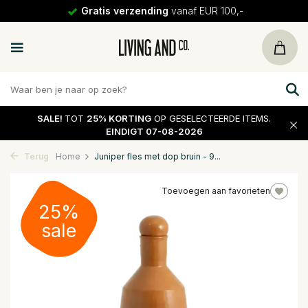
Gratis verzending
vanaf EUR 100,-
SALE!
TOT
25% KORTING
OP GESELECTEERDE ITEMS.
EINDIGT 07-08-2026
Terug
Home
Juniper fles met dop bruin - 9...
Toevoegen aan favorieten
25%
sale