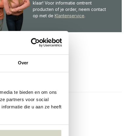
klaar! Voor informatie omtrent
producten of je order, neem contact
op met de
Klantenservice
.
Over
 media te bieden en om ons
ze partners voor social
nformatie die u aan ze heeft