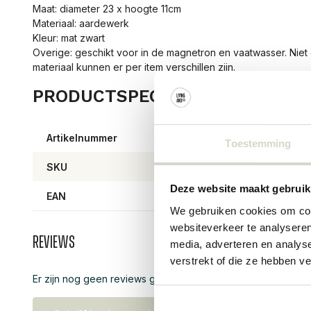
Maat: diameter 23 x hoogte 11cm
Materiaal: aardewerk
Kleur: mat zwart
Overige: geschikt voor in de magnetron en vaatwasser. Niet 
materiaal kunnen er per item verschillen zijn.
PRODUCTSPECIFICATIES
Artikelnummer
6404
Toestemming
SKU
6404
Deze website maakt gebruik
EAN
5708
We gebruiken cookies om cont
websiteverkeer te analyseren
Reviews
media, adverteren en analys
verstrekt of die ze hebben v
Er zijn nog geen reviews geschreven over dit product..