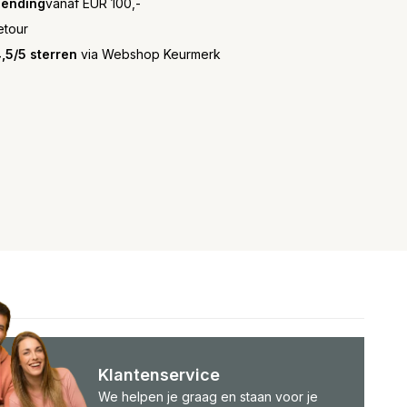
zending
vanaf EUR 100,-
etour
,5/5 sterren
via Webshop Keurmerk
Klantenservice
We helpen je graag en staan voor je