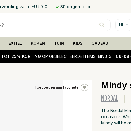
erzending
vanaf EUR 100,-
30 dagen
retour
NL
TEXTIEL
KOKEN
TUIN
KIDS
CADEAU
!
TOT
25% KORTING
OP GESELECTEERDE ITEMS.
EINDIGT 06-08
Mindy 
Toevoegen aan favorieten
25%
NORDAL
sale
The Nordal Mind
occasions. Whet
Mindy will be a