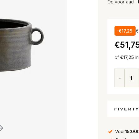
Op voorraad - 
-€17,25
€
€51,7
of
€17,25
i
Voor
15:00