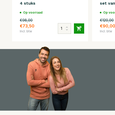
4 stuks
set van
Op voorraad
Op voo
€98,00
€120,00
€73,50
€90,0
Incl. btw
Incl. btw