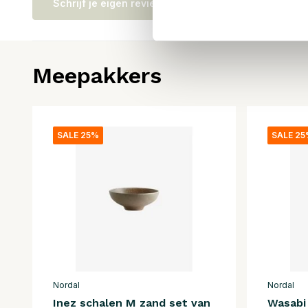
Schrijf je eigen review
Meepakkers
SALE 25%
SALE 2
Nordal
Nordal
Inez schalen M zand set van
Wasabi