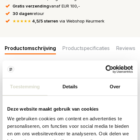
Gratis verzending
vanaf EUR 100,-
30 dagen
retour
★★★★★
4,5/5 sterren
via Webshop Keurmerk
Productomschrijving
Productspecificaties
Reviews
Heerlijk zacht en klassiek kussen van het Deense interieurmerk
Nordal. Kussen wordt geleverd incl vulling. Het Nordal Noas
kussen is beschikbaar in verschillende kleuren. Afmeting
Toestemming
Details
Over
48x48cm
Maat: 48x48cm
Deze website maakt gebruik van cookies
Materiaal: viscose
Kleur: paars
We gebruiken cookies om content en advertenties te
Overige: Kan gewassen worden in de wasmachine op 30 graden.
personaliseren, om functies voor social media te bieden
PRODUCTSPECIFICATIES
en om ons websiteverkeer te analyseren. Ook delen we