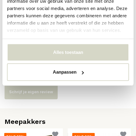
informatie over uw gebruik van onze site met onze
partners voor social media, adverteren en analyse. Deze
Artikelnummer
42451
partners kunnen deze gegevens combineren met andere
informatie die u aan ze heeft verstrekt of die ze hebben
SKU
verzameld op basis van uw gebruik van hun services.
EAN
5708309174662
Alles toestaan
Reviews
Aanpassen
Er zijn nog geen reviews geschreven over dit product..
Schrijf je eigen review
Meepakkers