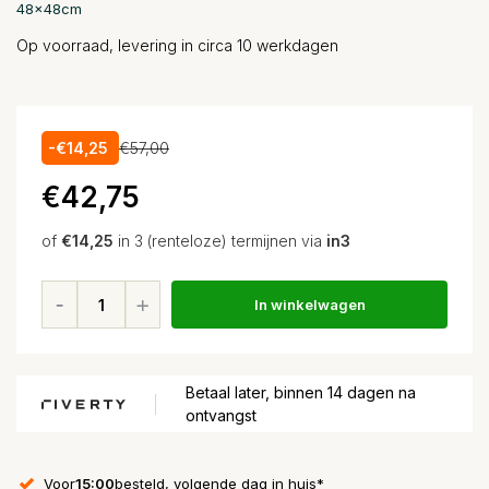
48x48cm
Op voorraad, levering in circa 10 werkdagen
-€14,25
€57,00
€42,75
of
€14,25
in 3 (renteloze) termijnen via
in3
In winkelwagen
Betaal later, binnen 14 dagen na
ontvangst
Voor
15:00
besteld, volgende dag in huis*