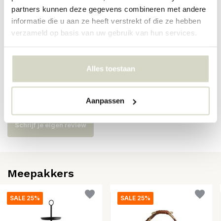
partners kunnen deze gegevens combineren met andere
SKU
informatie die u aan ze heeft verstrekt of die ze hebben
verzameld op basis van uw gebruik van hun services.
EAN
5708309177885
Alles toestaan
Reviews
Er zijn nog geen reviews geschreven over dit product..
Aanpassen
Schrijf je eigen review
Meepakkers
SALE 25%
SALE 25%