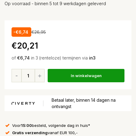
Op voorraad - binnen 5 tot 9 werkdagen geleverd
-€6,74
€26,95
€20,21
of
€6,74
in 3 (renteloze) termijnen via
in3
In winkelwagen
Betaal later, binnen 14 dagen na
ontvangst
Voor
15:00
besteld, volgende dag in huis*
Gratis verzending
vanaf EUR 100,-