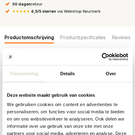
30 dagen
retour
★★★★★
4,5/5 sterren
via Webshop Keurmerk
Productomschrijving
Productspecificaties
Reviews
Leuke glazen vaas uit de nieuwe AW22 collectie van Nordal. De
Nordal Parry vaas S heeft een uniek ribbelpatroon in het glas. De
Toestemming
Details
Over
vaas heeft een afmeting van 12x12x15cm en ø12 cm. De vaas is
ook beschikbaar in een andere kleur en maat.
Maat: lengte 12cm, breedte 12cm, hoogte 15cm, diameter 12cm
Deze website maakt gebruik van cookies
Materiaal: glas
Kleur: transparant
We gebruiken cookies om content en advertenties te
personaliseren, om functies voor social media te bieden
PRODUCTSPECIFICATIES
en om ons websiteverkeer te analyseren. Ook delen we
informatie over uw gebruik van onze site met onze
Artikelnummer
70037
partners voor social media, adverteren en analyse. Deze