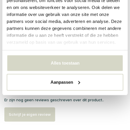
personaliseren, om functies voor social media te bieden
Kleur: donkergroen
en om ons websiteverkeer te analyseren. Ook delen we
Overige: wasmachine was 30 graden
informatie over uw gebruik van onze site met onze
PRODUCTSPECIFICATIES
partners voor social media, adverteren en analyse. Deze
partners kunnen deze gegevens combineren met andere
informatie die u aan ze heeft verstrekt of die ze hebben
Artikelnummer
9240
verzameld op basis van uw gebruik van hun services.
SKU
EAN
5708309159553
Alles toestaan
Aanpassen
Reviews
Er zijn nog geen reviews geschreven over dit product..
Schrijf je eigen review