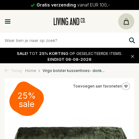
Gratis verzending
vanaf EUR 100,-
SALE!
TOT
25% KORTING
OP GESELECTEERDE ITEMS.
EINDIGT 06-08-2026
Terug
Home
Virgo bolster kussenhoes- donk...
Toevoegen aan favorieten
25%
sale