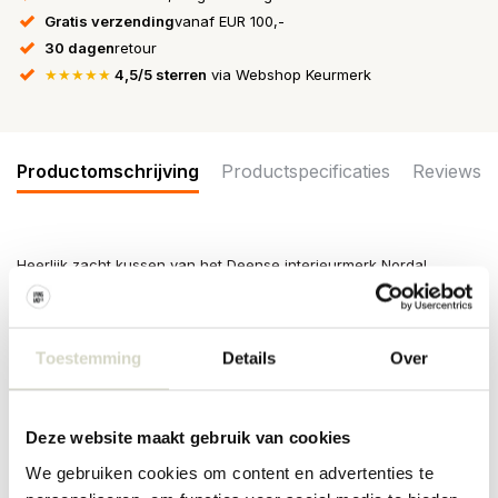
Gratis verzending
vanaf EUR 100,-
30 dagen
retour
★★★★★
4,5/5 sterren
via Webshop Keurmerk
Productomschrijving
Productspecificaties
Reviews
Heerlijk zacht kussen van het Deense interieurmerk Nordal.
Kussen is gemaakt van polyviscose. Kussen wordt geleverd
zonder vulling. Diameter 18cm en lengte 58cm. Beschikbaar in
verschillende kleuren.
Toestemming
Details
Over
Maat:
DIAMETER:
18.00 CM
Deze website maakt gebruik van cookies
LENGTH:
58.00 CM
We gebruiken cookies om content en advertenties te
Materiaal: polyviscose