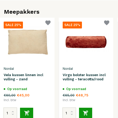
Meepakkers
SALE 25%
SALE 25%
Nordal
Nordal
Vela kussen linnen incl
Virgo bolster kussen incl
vulling - zand
vulling - teracotta/rood
Op voorraad
Op voorraad
€60,00
€65,00
€45,00
€48,75
Incl. btw
Incl. btw