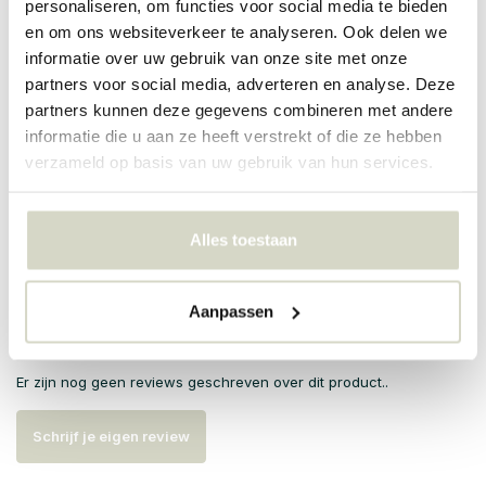
Overige: handgemaakt en daardoor is elk item uniek en kan
personaliseren, om functies voor social media te bieden
verschillend zijn.
en om ons websiteverkeer te analyseren. Ook delen we
informatie over uw gebruik van onze site met onze
PRODUCTSPECIFICATIES
partners voor social media, adverteren en analyse. Deze
partners kunnen deze gegevens combineren met andere
informatie die u aan ze heeft verstrekt of die ze hebben
Artikelnummer
60320
verzameld op basis van uw gebruik van hun services.
SKU
Alles toestaan
EAN
5708309171456
Aanpassen
Reviews
Er zijn nog geen reviews geschreven over dit product..
Schrijf je eigen review