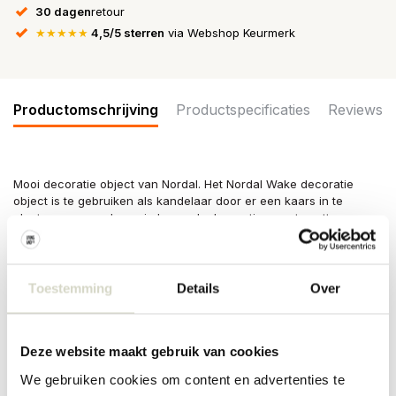
30 dagen
retour
★★★★★
4,5/5 sterren
via Webshop Keurmerk
Productomschrijving
Productspecificaties
Reviews
Mooi decoratie object van Nordal. Het Nordal Wake decoratie
object is te gebruiken als kandelaar door er een kaars in te
plaatsen maar ook mooi als om als decoratie neer te zetten.
Diameter 15cm en hoogte 25cm.
Maat:
Toestemming
Details
Over
HEIGHT:
25.00 CM
DIAMETER:
15.00 CM
Deze website maakt gebruik van cookies
Materiaal: keramiek
We gebruiken cookies om content en advertenties te
Kleur: wit