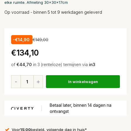
elke ruimte. Afmeting 30x30x17cm
Op voorraad - binnen 5 tot 9 werkdagen geleverd
-€14,90
€149,00
€134,10
of
€44,70
in 3 (renteloze) termijnen via
in3
In winkelwagen
Betaal later, binnen 14 dagen na
ontvangst
Voor
15:00
besteld, volgende dag in huis*