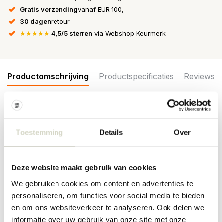
Gratis verzending
vanaf EUR 100,-
30 dagen
retour
★★★★★
4,5/5 sterren
via Webshop Keurmerk
Productomschrijving
Productspecificaties
Reviews
De OYOY Toppu centerpiece schaal is een handbeschilderd,
sculpturaal stuk dat een opvallende indruk maakt op elke tafel.
Toestemming
Details
Over
Met zijn levendige strepen voegt hij een speelse touch toe aan
elke ruimte. Afmeting 30x30x17cm
Afmeting: lengte 30 x breedte 30 x hoogte 17cm
Deze website maakt gebruik van cookies
Materiaal: aardewerk
Kleur: zwart
We gebruiken cookies om content en advertenties te
personaliseren, om functies voor social media te bieden
PRODUCTSPECIFICATIES
en om ons websiteverkeer te analyseren. Ook delen we
informatie over uw gebruik van onze site met onze