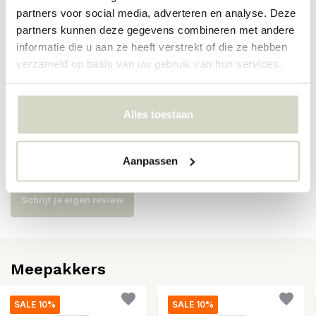
partners voor social media, adverteren en analyse. Deze
Artikelnummer
L301534
partners kunnen deze gegevens combineren met andere
SKU
L301534
informatie die u aan ze heeft verstrekt of die ze hebben
verzameld op basis van uw gebruik van hun services.
EAN
5712195093358
Alles toestaan
Reviews
Aanpassen
Er zijn nog geen reviews geschreven over dit product..
Schrijf je eigen review
Meepakkers
SALE 10%
SALE 10%