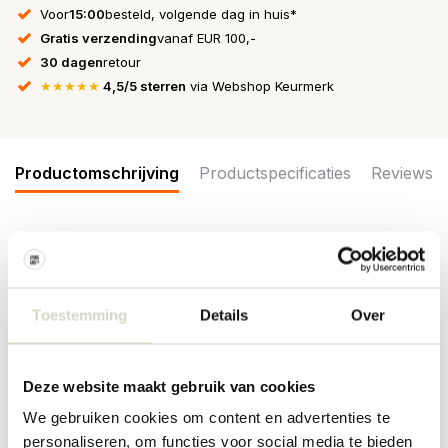
Voor
15:00
besteld, volgende dag in huis*
Gratis verzending
vanaf EUR 100,-
30 dagen
retour
★★★★★
4,5/5 sterren
via Webshop Keurmerk
Productomschrijving
Productspecificaties
Reviews
De Seletti Industry collection armstoel maakt deel uit van de
Industry collectie, in deze serie zijn tafels en stoelen beschikbaar
in verschillende kleuren en afmetingen. Gemaakt van aluminium
met een matte poedercoating. Afmeting 52 x 55cm, hoogte
Toestemming
Details
Over
45/94c
Maat: 52 x 55cm, hoogte 45/94cm
Deze website maakt gebruik van cookies
Materiaal: aluminium met een matte poedercoating
Kleur: wit
We gebruiken cookies om content en advertenties te
Overige: Geschikt voor buitengebruik.
personaliseren, om functies voor social media te bieden