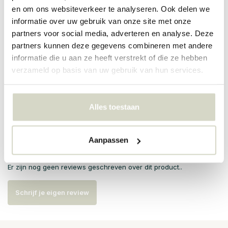
en om ons websiteverkeer te analyseren. Ook delen we
informatie over uw gebruik van onze site met onze
PRODUCTSPECIFICATIES
partners voor social media, adverteren en analyse. Deze
partners kunnen deze gegevens combineren met andere
informatie die u aan ze heeft verstrekt of die ze hebben
Artikelnummer
18684_BIA
verzameld op basis van uw gebruik van hun services.
SKU
18684_BIA
EAN
8008215186849
Alles toestaan
Reviews
Aanpassen
Er zijn nog geen reviews geschreven over dit product..
Schrijf je eigen review