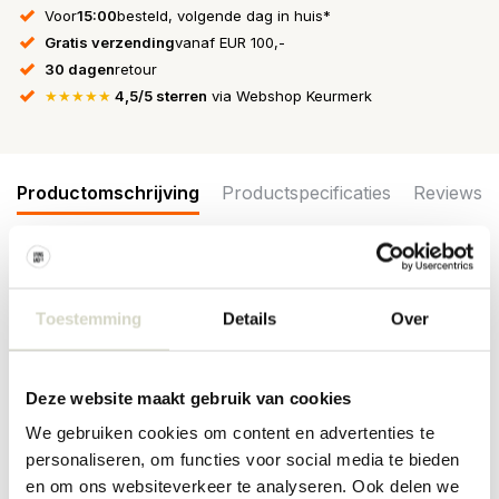
Voor
15:00
besteld, volgende dag in huis*
Gratis verzending
vanaf EUR 100,-
30 dagen
retour
★★★★★
4,5/5 sterren
via Webshop Keurmerk
Productomschrijving
Productspecificaties
Reviews
De Seletti Sprout kapstok maakt deel uit van een serie kapstokken.
Zo heeft Seletti kapstokken in de vorm van cactussen,
Toestemming
Details
Over
paddenstoelen en slakken. Combineer meerdere met elkaar aan
de wand. Ook leuks als decoratie. Afmeting 13x16cm, hoogte
20cm.
Deze website maakt gebruik van cookies
Maat: 13x16cm, hoogte 20cm
Materiaal: hars
We gebruiken cookies om content en advertenties te
Kleur: wit
personaliseren, om functies voor social media te bieden
en om ons websiteverkeer te analyseren. Ook delen we
PRODUCTSPECIFICATIES