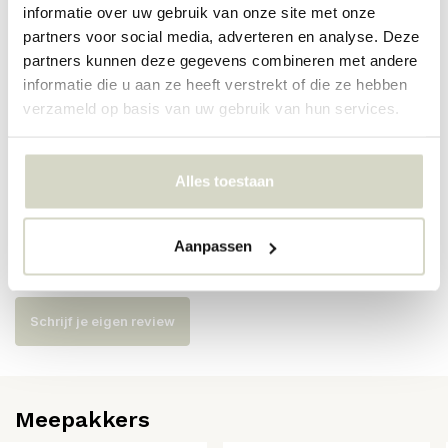
informatie over uw gebruik van onze site met onze
partners voor social media, adverteren en analyse. Deze
Artikelnummer
14635
partners kunnen deze gegevens combineren met andere
informatie die u aan ze heeft verstrekt of die ze hebben
SKU
14635
verzameld op basis van uw gebruik van hun services.
EAN
8008215146355
Alles toestaan
Reviews
Aanpassen
Er zijn nog geen reviews geschreven over dit product..
Schrijf je eigen review
Meepakkers