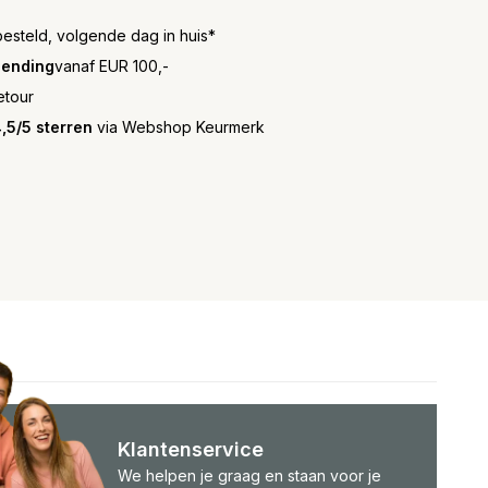
besteld, volgende dag in huis*
zending
vanaf EUR 100,-
etour
,5/5 sterren
via Webshop Keurmerk
Klantenservice
We helpen je graag en staan voor je