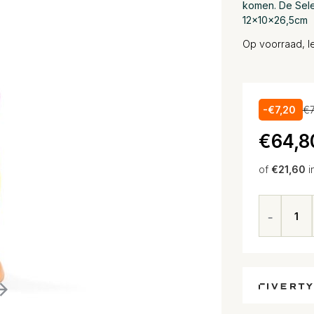
komen. De Sele
12x10x26,5cm
Op voorraad, l
-€7,20
€7
€64,8
of
€21,60
i