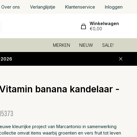
Over ons
Verlanglijstje
Klantenservice
Inloggen
Winkelwagen
€0,00
MERKEN
NIEUW
SALE!
-2026
 Vitamin banana kandelaar -
Toevoeg
15373
nieuwe kleurrijke project van Marcantonio in samenwerking
collectie omvat items waarbij groenten en vers fruit tot leven