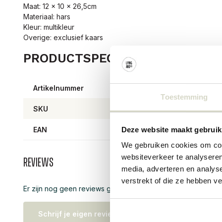
Maat: 12 x 10 x 26,5cm
Materiaal: hars
Kleur: multikleur
Overige: exclusief kaars
PRODUCTSPECIFICATIES
Artikelnummer
15373
Toestemming
SKU
15373
EAN
80082
Deze website maakt gebruik
We gebruiken cookies om cont
websiteverkeer te analyseren
Reviews
media, adverteren en analys
verstrekt of die ze hebben v
Er zijn nog geen reviews geschreven over dit product..
Schrijf je eigen review