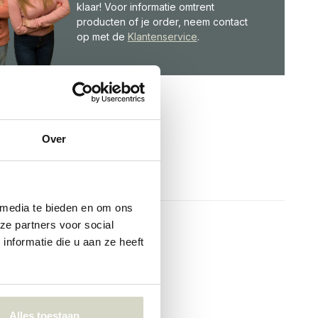
klaar! Voor informatie omtrent
producten of je order, neem contact
op met de
Klantenservice
.
Over
 media te bieden en om ons
ze partners voor social
nformatie die u aan ze heeft
Alles toestaan