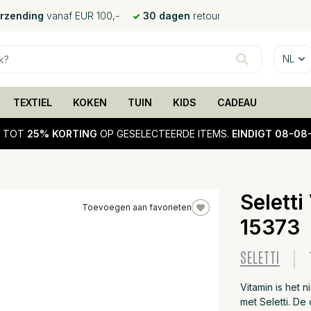
erzending
vanaf EUR 100,-
30 dagen
retour
NL
TEXTIEL
KOKEN
TUIN
KIDS
CADEAU
!
TOT
25% KORTING
OP GESELECTEERDE ITEMS.
EINDIGT 08-08
Seletti
Toevoegen aan favorieten
15373
10%
sale
SELETTI
Vitamin is het 
met Seletti. De 