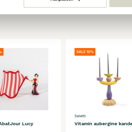
%
SALE 10%
Seletti
 AbatJour Lucy
Vitamin aubergine kande