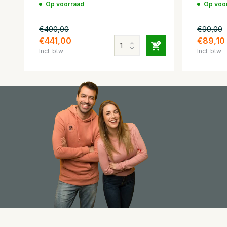
Op voorraad
Op voo
€490,00
€99,00
€441,00
€89,10
Incl. btw
Incl. btw