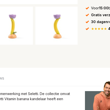
Voor
15:00
Gratis ver
30 dagen
r
★★★★★
4
ws
samenwerking met Seletti. De collectie omvat
etti Vitamin banana kandelaar heeft een