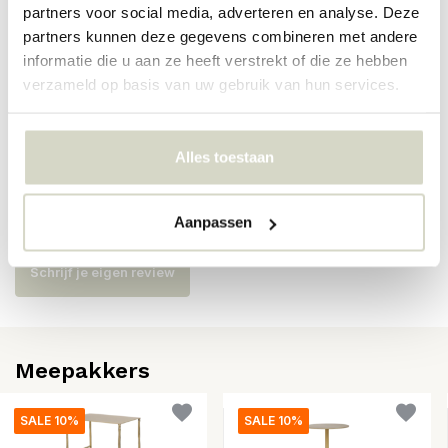
Artikelnummer
106102
partners voor social media, adverteren en analyse. Deze
partners kunnen deze gegevens combineren met andere
SKU
106102
informatie die u aan ze heeft verstrekt of die ze hebben
verzameld op basis van uw gebruik van hun services.
EAN
8720195376873
Alles toestaan
Reviews
Aanpassen
Er zijn nog geen reviews geschreven over dit product..
Schrijf je eigen review
Meepakkers
SALE 10%
SALE 10%