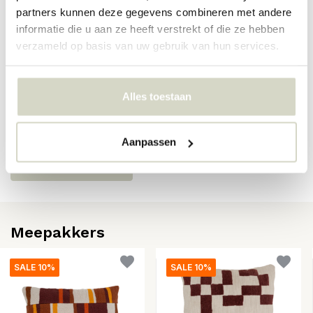
SKU
108470
partners kunnen deze gegevens combineren met andere
informatie die u aan ze heeft verstrekt of die ze hebben
EAN
8720882816927
verzameld op basis van uw gebruik van hun services.
Reviews
Alles toestaan
Er zijn nog geen reviews geschreven over dit product..
Aanpassen
Schrijf je eigen review
Meepakkers
SALE 10%
SALE 10%