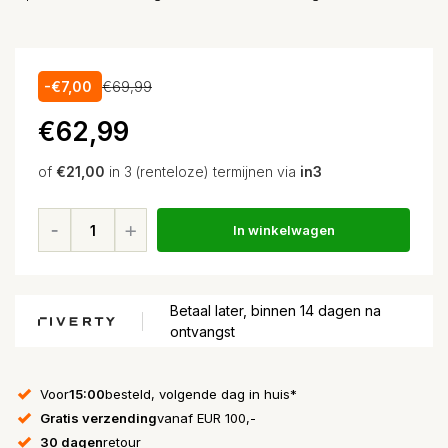
-€7,00
€69,99
€62,99
of
€21,00
in 3 (renteloze) termijnen via
in3
In winkelwagen
Betaal later, binnen 14 dagen na
ontvangst
Voor
15:00
besteld, volgende dag in huis*
Gratis verzending
vanaf EUR 100,-
30 dagen
retour