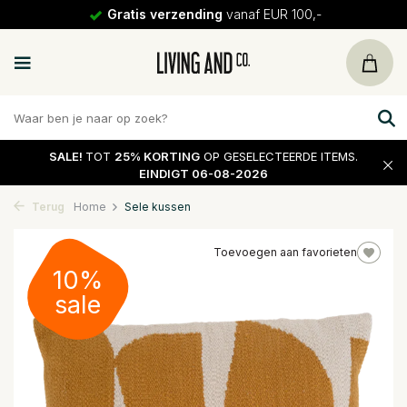
Gratis verzending
vanaf EUR 100,-
SALE!
TOT
25% KORTING
OP GESELECTEERDE ITEMS.
EINDIGT 06-08-2026
Terug
Home
Sele kussen
Toevoegen aan favorieten
10%
sale