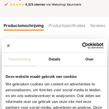
★★★★★
4,5/5 sterren
via Webshop Keurmerk
Productomschrijving
Productspecificaties
Reviews
Het Urban Nature Culture Sele kussen brengt een warm en
artistiek accent in je interieur. Het opvallende geometrische
patroon geeft een moderne touch. Afmeting 60x40cm
Toestemming
Details
Over
Afmeting: 60 x 40 cm
Kleur: goudbruin, gebroken wit
Materiaal: katoen met gerecyclede vulling
Deze website maakt gebruik van cookies
Overige: handgemaakt
We gebruiken cookies om content en advertenties te
PRODUCTSPECIFICATIES
personaliseren, om functies voor social media te bieden
en om ons websiteverkeer te analyseren. Ook delen we
informatie over uw gebruik van onze site met onze
Artikelnummer
108470
partners voor social media, adverteren en analyse. Deze