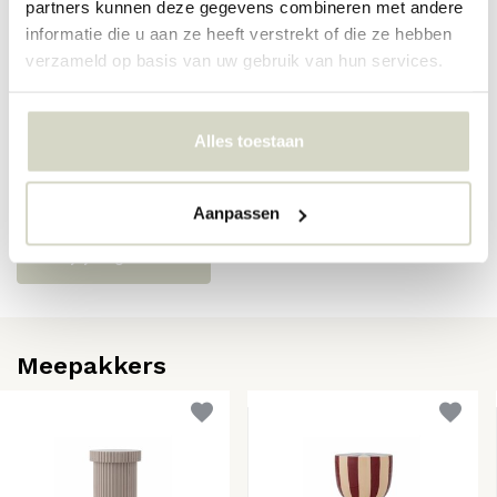
partners kunnen deze gegevens combineren met andere
SKU
82069576
informatie die u aan ze heeft verstrekt of die ze hebben
EAN
5711173361502
verzameld op basis van uw gebruik van hun services.
Reviews
Alles toestaan
Er zijn nog geen reviews geschreven over dit product..
Aanpassen
Schrijf je eigen review
Meepakkers