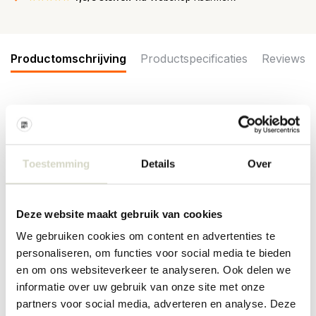
Productomschrijving
Productspecificaties
Reviews
De Bloomingville Arvid tafellamp is gemaakt van aardewerk en
heeft een decoratief ontwerp met een glanzende donkerrode kap
en een lichte voet met handgeschilderde strepen. Afmeting
30x32x21cm
Toestemming
Details
Over
Afmeting: lengte 30 x hoogte 32 x breedte 21cm
Materiaal: aardewerk, PVC, ijzer
Kleur: blauw, naturel, rood
Deze website maakt gebruik van cookies
Overige: fitting E14, max 25W. Snoerlengte 180cm
We gebruiken cookies om content en advertenties te
PRODUCTSPECIFICATIES
personaliseren, om functies voor social media te bieden
en om ons websiteverkeer te analyseren. Ook delen we
informatie over uw gebruik van onze site met onze
Artikelnummer
82069576
partners voor social media, adverteren en analyse. Deze