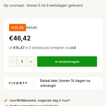
Op voorraad - binnen 5 tot 9 werkdagen geleverd
-€15,48
€61,90
€46,42
of
€15,47
in 3 (renteloze) termijnen via
in3
In winkelwagen
Betaal later, binnen 14 dagen na
ontvangst
Voor
15:00
besteld, volgende dag in huis*
Gratis verzending
vanaf EUR 100,-