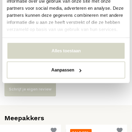
informatie over uw gebruik van onze site met onze
partners voor social media, adverteren en analyse. Deze
Artikelnummer
82068389
partners kunnen deze gegevens combineren met andere
informatie die u aan ze heeft verstrekt of die ze hebben
SKU
82068389
verzameld op basis van uw gebruik van hun services.
EAN
5711173351374
Alles toestaan
Reviews
Aanpassen
Er zijn nog geen reviews geschreven over dit product..
Schrijf je eigen review
Meepakkers