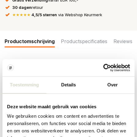
30 dagen
retour
★★★★★
4,5/5 sterren
via Webshop Keurmerk
Productomschrijving
Productspecificaties
Reviews
De Bloomingvile Asha wijnglazen zijn gemaakt van helder glas met
een subtiel gehamerde textuur die een organische en verfijnde
touch geeft. De set bestaat uit vier glazen. Afmeting Ø7,5x20cm
Toestemming
Details
Over
Afmeting: diameter 7,5 x hoogte 20cm
Inhoud: 125ml
Materiaal: gerecycled glas
Deze website maakt gebruik van cookies
Kleur: clear
Overige: Geschikt voor in de vaatwasser. Niet geschikt voor in de
We gebruiken cookies om content en advertenties te
magnetron en oven.
personaliseren, om functies voor social media te bieden
PRODUCTSPECIFICATIES
en om ons websiteverkeer te analyseren. Ook delen we