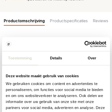
Productomschrijving
Productspecificaties
Reviews
De Bloomingville Birdliva vaas is versierd met handgeschilderde
groene vogels. De lichtbeige voet accentueert het geïllustreerde
patroon en zorgt voor een zachte uitstraling. Afmeting
Ø21,5x33cm
Toestemming
Details
Over
Afmeting: diameter 21,5 x hoogte 33cm
Materiaal: aardewerk
Kleur: groen
Deze website maakt gebruik van cookies
Overige: per item kunnen er verschillen zijn
We gebruiken cookies om content en advertenties te
PRODUCTSPECIFICATIES
personaliseren, om functies voor social media te bieden
en om ons websiteverkeer te analyseren. Ook delen we
informatie over uw gebruik van onze site met onze
Artikelnummer
82063466
partners voor social media, adverteren en analyse. Deze