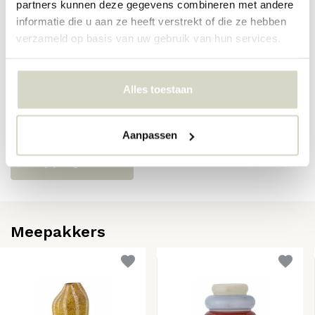
partners kunnen deze gegevens combineren met andere
SKU
82063466
informatie die u aan ze heeft verstrekt of die ze hebben
EAN
5711173360932
verzameld op basis van uw gebruik van hun services.
Reviews
Alles toestaan
Er zijn nog geen reviews geschreven over dit product..
Aanpassen
Schrijf je eigen review
Meepakkers