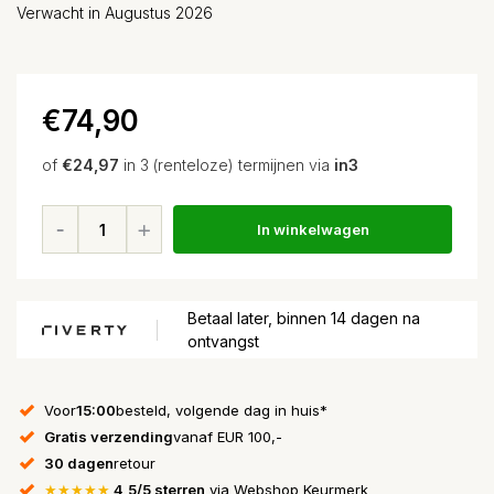
Verwacht in Augustus 2026
€74,90
of
€24,97
in 3 (renteloze) termijnen via
in3
In winkelwagen
Betaal later, binnen 14 dagen na
ontvangst
Voor
15:00
besteld, volgende dag in huis*
Gratis verzending
vanaf EUR 100,-
30 dagen
retour
★★★★★
4,5/5 sterren
via Webshop Keurmerk