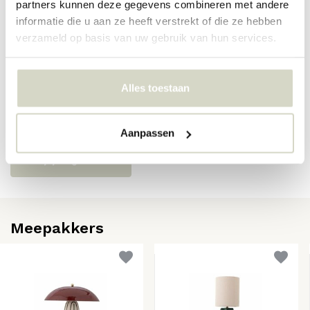
partners kunnen deze gegevens combineren met andere
SKU
82069384
informatie die u aan ze heeft verstrekt of die ze hebben
EAN
5711173359387
verzameld op basis van uw gebruik van hun services.
Reviews
Alles toestaan
Er zijn nog geen reviews geschreven over dit product..
Aanpassen
Schrijf je eigen review
Meepakkers