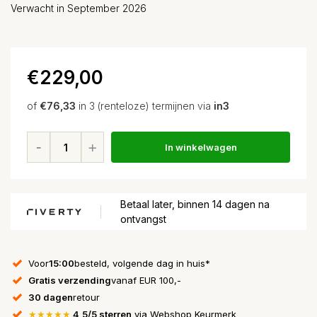
Verwacht in September 2026
€229,00
of
€76,33
in 3 (renteloze) termijnen via
in3
In winkelwagen
Betaal later, binnen 14 dagen na
ontvangst
Voor
15:00
besteld, volgende dag in huis*
Gratis verzending
vanaf EUR 100,-
30 dagen
retour
★★★★★
4,5/5 sterren
via Webshop Keurmerk