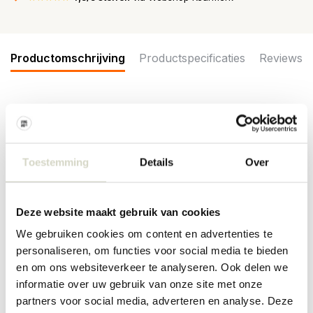
Productomschrijving
Productspecificaties
Reviews
De Bloomingville Etienne vloerlamp uit de creative collection is
gemaakt van mangohout met een walnootkleurige, gelakte
afwerking. De lamp staat op drie schuine poten die samen een
karakteristieke driepoot vormen. Afmeting Ø46x156cm
Toestemming
Details
Over
Afmeting: diameter 46 x hoogte 156cm
Materiaal: mangohout, linnen, katoen
Kleur: bruin
Deze website maakt gebruik van cookies
Overige: fitting E27, max 40W. Snoerlengte 325cm.
We gebruiken cookies om content en advertenties te
PRODUCTSPECIFICATIES
personaliseren, om functies voor social media te bieden
en om ons websiteverkeer te analyseren. Ook delen we
informatie over uw gebruik van onze site met onze
Artikelnummer
82069384
partners voor social media, adverteren en analyse. Deze