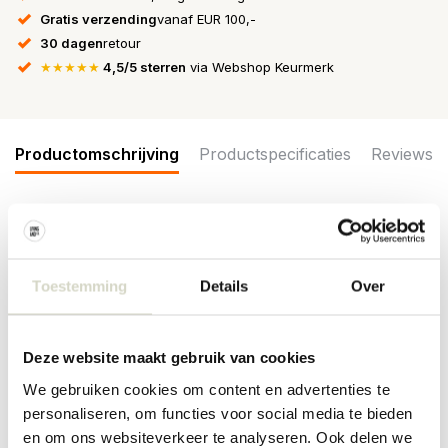
Gratis verzending
vanaf EUR 100,-
30 dagen
retour
★★★★★
4,5/5 sterren
via Webshop Keurmerk
Productomschrijving
Productspecificaties
Reviews
De Bloomingville Latina borden zijn gemaakt van aardewerk en
worden geleverd in een set van 6 stuks. De golvende randen
voegen zowel textuur als een elegante touch toe aan het
Toestemming
Details
Over
ontwerp. Afmeting Ø27x2cm
Afmeting: diameter 27 x hoogte 2cm
Materiaal: aardewerk
Deze website maakt gebruik van cookies
Kleur: blauw
Overige: geschikt voor in de vaatwasser, oven en magnetron. Per
We gebruiken cookies om content en advertenties te
item kunnen er verschillen zijn.
personaliseren, om functies voor social media te bieden
en om ons websiteverkeer te analyseren. Ook delen we
PRODUCTSPECIFICATIES