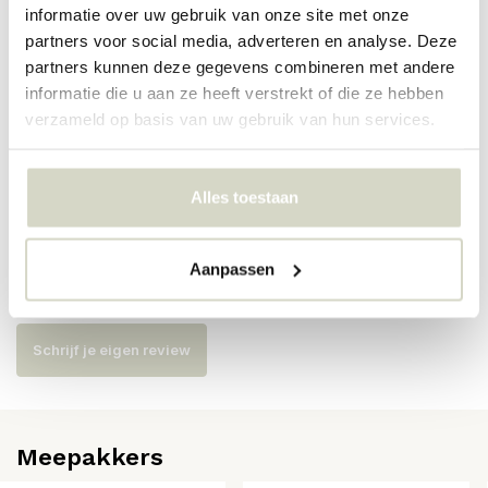
informatie over uw gebruik van onze site met onze
partners voor social media, adverteren en analyse. Deze
Artikelnummer
82061940
partners kunnen deze gegevens combineren met andere
informatie die u aan ze heeft verstrekt of die ze hebben
SKU
82061940
verzameld op basis van uw gebruik van hun services.
EAN
5711173342211
Alles toestaan
Reviews
Aanpassen
Er zijn nog geen reviews geschreven over dit product..
Schrijf je eigen review
Meepakkers