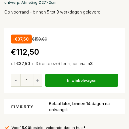
ontwerp. Afmeting Ø27x2cm
Op voorraad - binnen 5 tot 9 werkdagen geleverd
-€37,50
€150,00
€112,50
of
€37,50
in 3 (renteloze) termijnen via
in3
In winkelwagen
Betaal later, binnen 14 dagen na
ontvangst
Voor
15:00
besteld, volgende dag in huis*