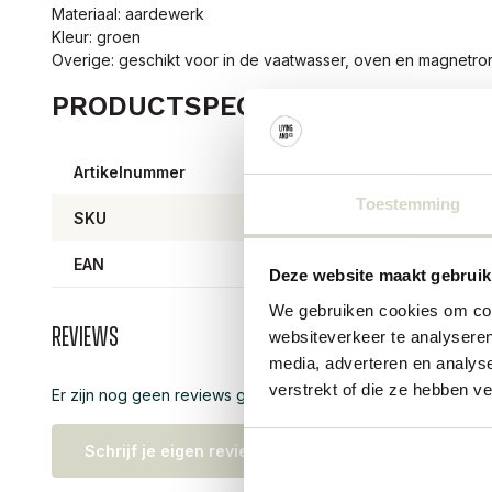
Materiaal: aardewerk
Kleur: groen
Overige: geschikt voor in de vaatwasser, oven en magnetron. 
PRODUCTSPECIFICATIES
Artikelnummer
82061
Toestemming
SKU
82061
EAN
57111
Deze website maakt gebruik
We gebruiken cookies om cont
Reviews
websiteverkeer te analyseren
media, adverteren en analys
verstrekt of die ze hebben v
Er zijn nog geen reviews geschreven over dit product..
Schrijf je eigen review