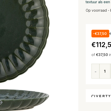
textuur als ee
Op voorraad - 
-€37,50
€112,
of
€37,50
i