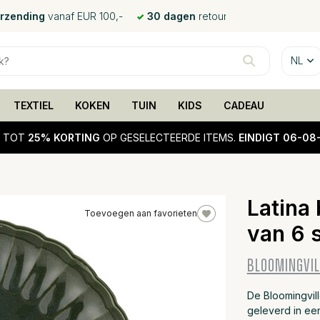
erzending
vanaf EUR 100,-
30 dagen
retour
NL
TEXTIEL
KOKEN
TUIN
KIDS
CADEAU
!
TOT
25% KORTING
OP GESELECTEERDE ITEMS.
EINDIGT 06-08
Latina
Toevoegen aan favorieten
van 6 
25%
sale
BLOOMINGVIL
De Bloomingvil
geleverd in ee