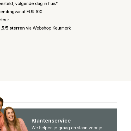
besteld, volgende dag in huis*
zending
vanaf EUR 100,-
etour
,5/5 sterren
via Webshop Keurmerk
Klantenservice
We helpen je graag en staan voor je