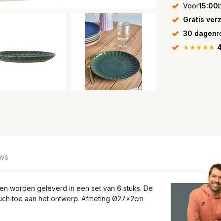
Voor
15:00
Gratis ver
30 dagen
r
★★★★★
4
ws
en worden geleverd in een set van 6 stuks. De
uch toe aan het ontwerp. Afmeting Ø27x2cm