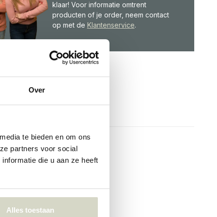
klaar! Voor informatie omtrent
producten of je order, neem contact
op met de
Klantenservice
.
Over
 media te bieden en om ons
ze partners voor social
nformatie die u aan ze heeft
Alles toestaan