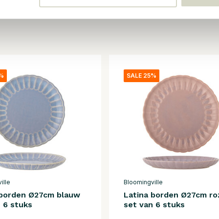
5%
SALE 25%
ille
Bloomingville
 borden Ø27cm blauw
Latina borden Ø27cm ro
 6 stuks
set van 6 stuks