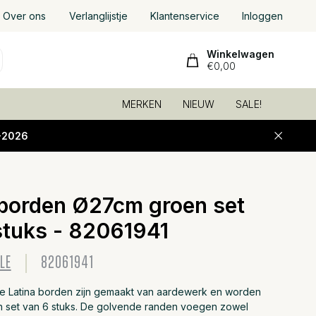
Over ons
Verlanglijstje
Klantenservice
Inloggen
Winkelwagen
€0,00
MERKEN
NIEUW
SALE!
-2026
 borden Ø27cm groen set
Toevoeg
stuks - 82061941
LE
82061941
le Latina borden zijn gemaakt van aardewerk en worden
n set van 6 stuks. De golvende randen voegen zowel