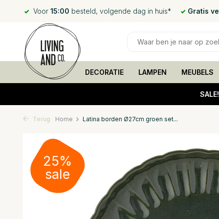
Voor
15:00
besteld, volgende dag in huis*
Gratis v
DECORATIE
LAMPEN
MEUBELS
SALE
Terug
Home
Latina borden Ø27cm groen set...
25%
sale