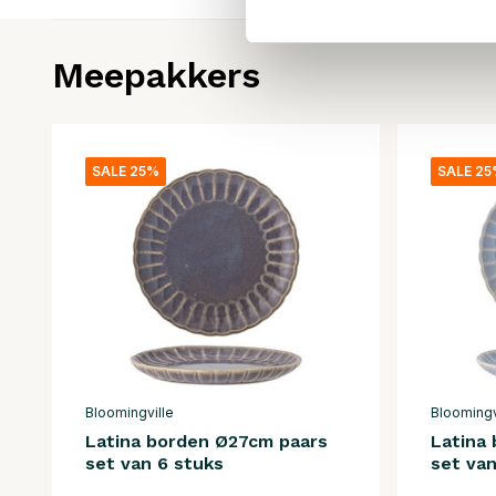
Meepakkers
SALE 25%
SALE 2
Bloomingville
Bloomingv
Latina borden Ø27cm paars
Latina
set van 6 stuks
set van