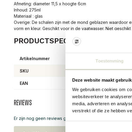
Afmeting: diameter 11,5 x hoogte 6cm
Inhoud: 275ml
Materiaal : glas
Overige: De schalen zijn met de mond geblazen waardoor er p
vorm en kleur. Geschikt voor in de vaatwasser. Niet geschik
PRODUCTSPECIFICATIES
Artikelnummer
8206
Toestemming
SKU
8206
Deze website maakt gebruik
EAN
57111
We gebruiken cookies om cont
websiteverkeer te analyseren
Reviews
media, adverteren en analys
verstrekt of die ze hebben v
Er zijn nog geen reviews geschreven over dit product..