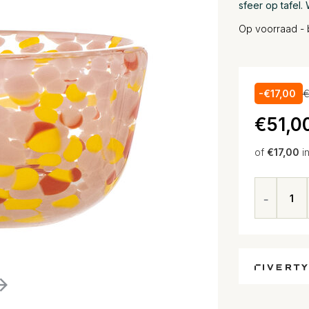
sfeer op tafel.
Op voorraad - 
-€17,00
€
€51,0
of
€17,00
i