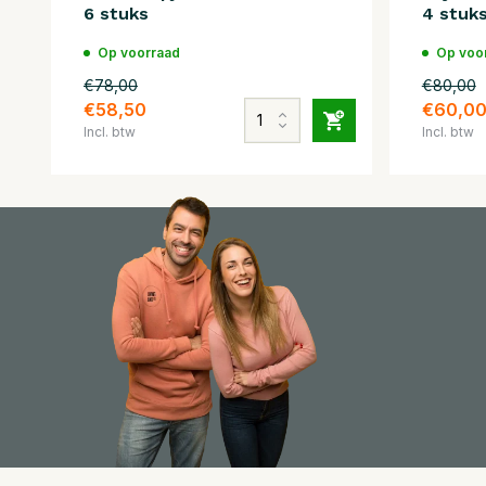
6 stuks
4 stuk
Op voorraad
Op voo
€78,00
€80,00
€58,50
€60,0
Incl. btw
Incl. btw