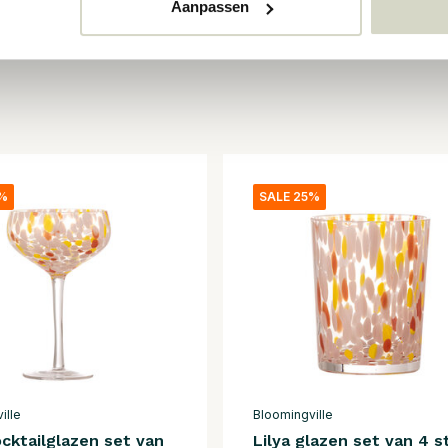
Aanpassen
5%
SALE 25%
ille
Bloomingville
ocktailglazen set van
Lilya glazen set van 4 s