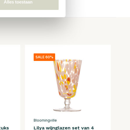
Alles toestaan
SALE 60%
Bloomingville
tuks
Lilya wijnglazen set van 4