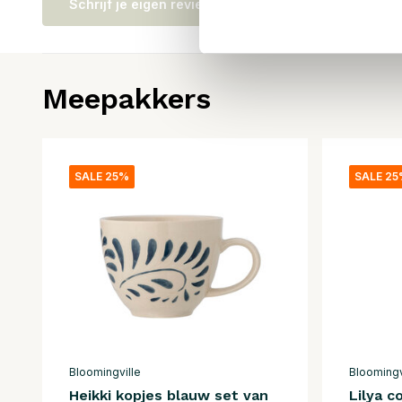
Schrijf je eigen review
Meepakkers
SALE 25%
SALE 2
Bloomingville
Bloomingv
Heikki kopjes blauw set van
Lilya c