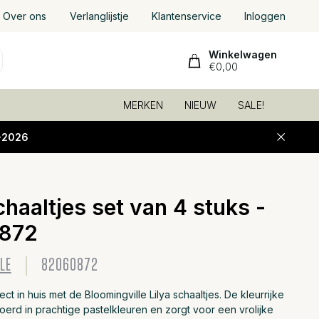
Over ons
Verlanglijstje
Klantenservice
Inloggen
Winkelwagen
€0,00
MERKEN
NIEUW
SALE!
-2026
chaaltjes set van 4 stuks -
Toevoeg
872
LE
82060872
ct in huis met de Bloomingville Lilya schaaltjes. De kleurrijke
voerd in prachtige pastelkleuren en zorgt voor een vrolijke