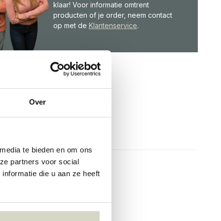
klaar! Voor informatie omtrent
producten of je order, neem contact
op met de
Klantenservice
.
Over
 media te bieden en om ons
ze partners voor social
nformatie die u aan ze heeft