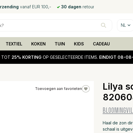
erzending
vanaf EUR 100,-
30 dagen
retour
NL
TEXTIEL
KOKEN
TUIN
KIDS
CADEAU
!
TOT
25% KORTING
OP GESELECTEERDE ITEMS.
EINDIGT 08-08
Lilya s
Toevoegen aan favorieten
82060
25%
sale
BLOOMINGVIL
Haal de zon dire
schaal is uitge