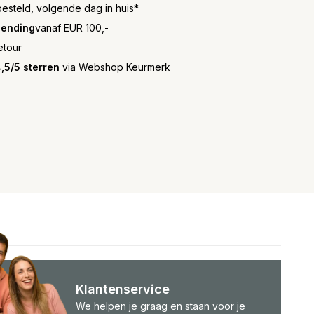
besteld, volgende dag in huis*
zending
vanaf EUR 100,-
etour
,5/5 sterren
via Webshop Keurmerk
Klantenservice
We helpen je graag en staan voor je