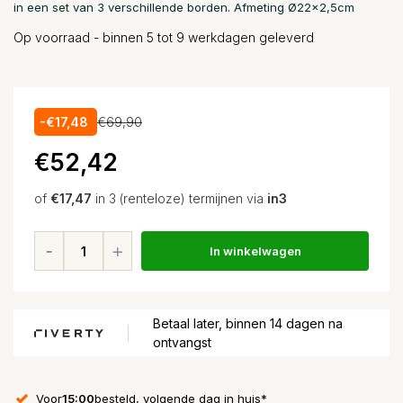
in een set van 3 verschillende borden. Afmeting Ø22x2,5cm
Op voorraad - binnen 5 tot 9 werkdagen geleverd
-€17,48
€69,90
€52,42
of
€17,47
in 3 (renteloze) termijnen via
in3
In winkelwagen
Betaal later, binnen 14 dagen na
ontvangst
Voor
15:00
besteld, volgende dag in huis*