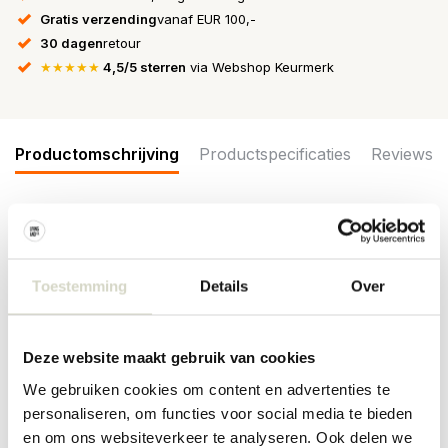
Gratis verzending
vanaf EUR 100,-
30 dagen
retour
★★★★★
4,5/5 sterren
via Webshop Keurmerk
Productomschrijving
Productspecificaties
Reviews
De Bloomingville Linora borden uit de Creation collection zijn
gemaakt van aardewerk. Elk van de drie borden is met de hand
beschilderd in zacht wit met diepblauwe patronen. Wordt geleverd
Toestemming
Details
Over
in een set van 3 verschillende borden. Afmeting Ø22x2,5cm
Afmeting: diameter 22 x hoogte 2,5cm
Materiaal: aardewerk
Deze website maakt gebruik van cookies
Kleur: blauw
Overige: Per item kunnen er verschillen zijn. Geschikt voor in de
We gebruiken cookies om content en advertenties te
vaatwasser, oven en magnetron.
personaliseren, om functies voor social media te bieden
en om ons websiteverkeer te analyseren. Ook delen we
PRODUCTSPECIFICATIES