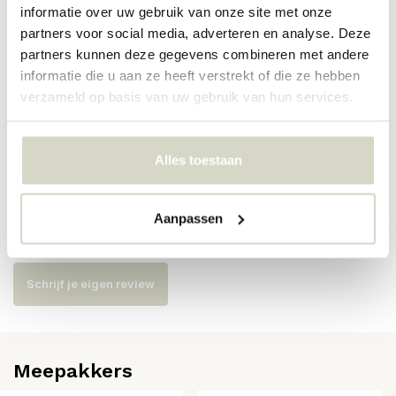
informatie over uw gebruik van onze site met onze
partners voor social media, adverteren en analyse. Deze
Artikelnummer
82072671
partners kunnen deze gegevens combineren met andere
informatie die u aan ze heeft verstrekt of die ze hebben
SKU
82072671
verzameld op basis van uw gebruik van hun services.
EAN
5711173352807
Alles toestaan
Reviews
Aanpassen
Er zijn nog geen reviews geschreven over dit product..
Schrijf je eigen review
Meepakkers