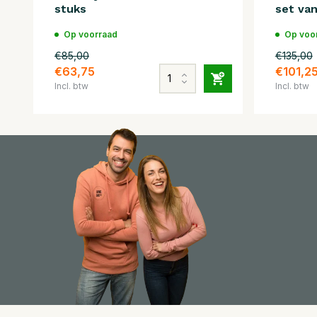
stuks
set van
Op voorraad
Op voo
€85,00
€135,00
€63,75
€101,2
Incl. btw
Incl. btw