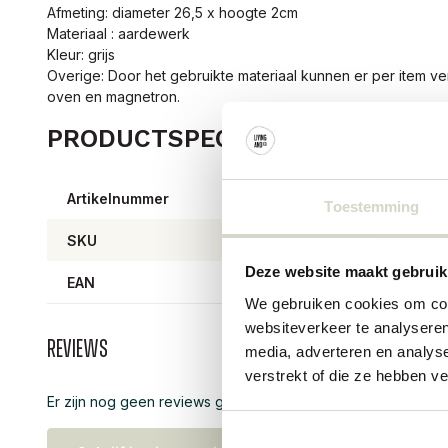
Afmeting: diameter 26,5 x hoogte 2cm
Materiaal : aardewerk
Kleur: grijs
Overige: Door het gebruikte materiaal kunnen er per item ver
oven en magnetron.
PRODUCTSPECIFICATIES
Artikelnummer
82061
Toestemming
SKU
82061
Deze website maakt gebruik
EAN
57111
We gebruiken cookies om cont
websiteverkeer te analyseren
Reviews
media, adverteren en analys
verstrekt of die ze hebben v
Er zijn nog geen reviews geschreven over dit product..