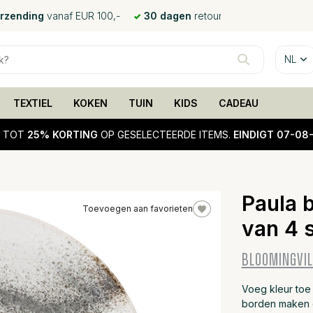
erzending
vanaf EUR 100,-
30 dagen
retour
NL
TEXTIEL
KOKEN
TUIN
KIDS
CADEAU
!
TOT
25% KORTING
OP GESELECTEERDE ITEMS.
EINDIGT 07-08
Paula 
Toevoegen aan favorieten
van 4 
25%
sale
BLOOMINGVIL
Voeg kleur toe 
borden maken d