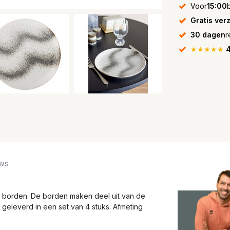
Voor
15:00
Gratis ver
30 dagen
r
★★★★★
4
ws
la borden. De borden maken deel uit van de
geleverd in een set van 4 stuks. Afmeting