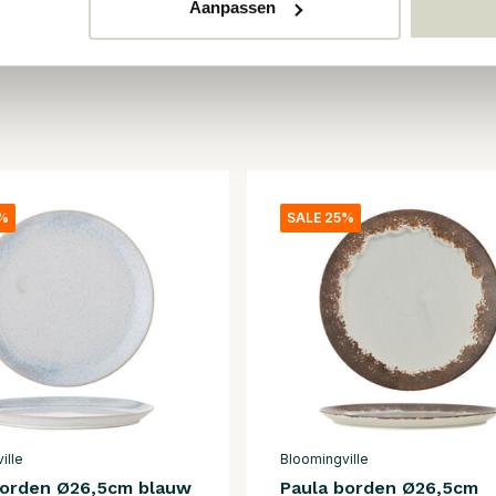
Aanpassen
5%
SALE 25%
ille
Bloomingville
borden Ø26,5cm blauw
Paula borden Ø26,5cm