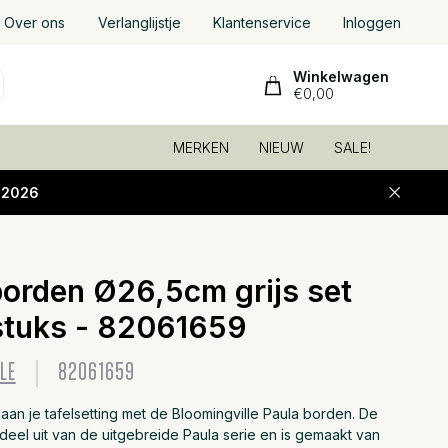
Over ons
Verlanglijstje
Klantenservice
Inloggen
Winkelwagen
€0,00
MERKEN
NIEUW
SALE!
-2026
borden Ø26,5cm grijs set
Toevoeg
stuks - 82061659
LE
82061659
aan je tafelsetting met de Bloomingville Paula borden. De
eel uit van de uitgebreide Paula serie en is gemaakt van