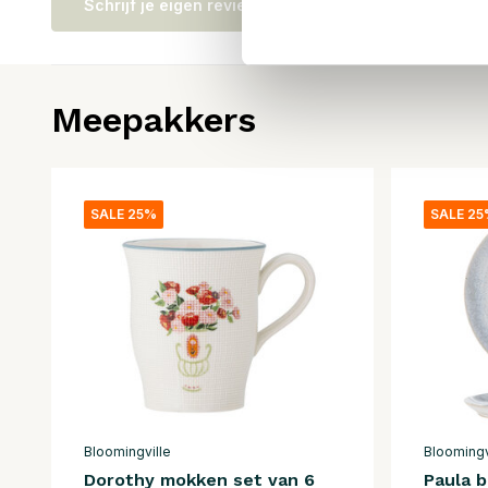
Schrijf je eigen review
Meepakkers
SALE 25%
SALE 2
Bloomingville
Bloomingv
Dorothy mokken set van 6
Paula 