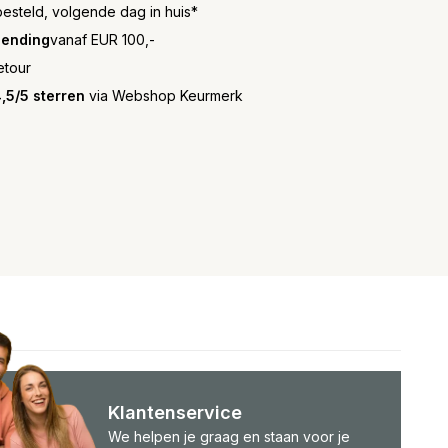
besteld, volgende dag in huis*
zending
vanaf EUR 100,-
etour
,5/5 sterren
via Webshop Keurmerk
Klantenservice
We helpen je graag en staan voor je