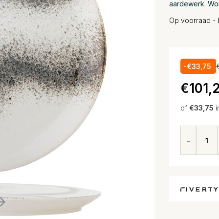
aardewerk. Wor
Op voorraad - 
-€33,75
€101,
of
€33,75
i