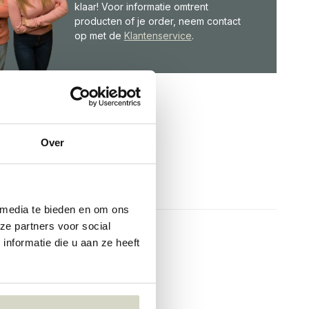
klaar! Voor informatie omtrent
producten of je order, neem contact
op met de
Klantenservice
.
Over
 media te bieden en om ons
ze partners voor social
nformatie die u aan ze heeft