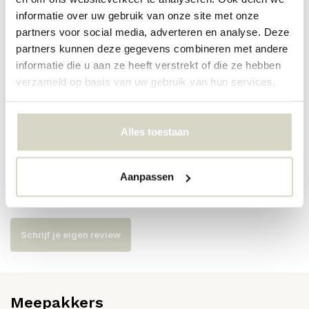
PRODUCTSPECIFICATIES
informatie over uw gebruik van onze site met onze
partners voor social media, adverteren en analyse. Deze
partners kunnen deze gegevens combineren met andere
Artikelnummer
14496254
informatie die u aan ze heeft verstrekt of die ze hebben
verzameld op basis van uw gebruik van hun services.
SKU
14496254
EAN
5710688206117
Alles toestaan
Reviews
Aanpassen
Er zijn nog geen reviews geschreven over dit product..
Schrijf je eigen review
Meepakkers