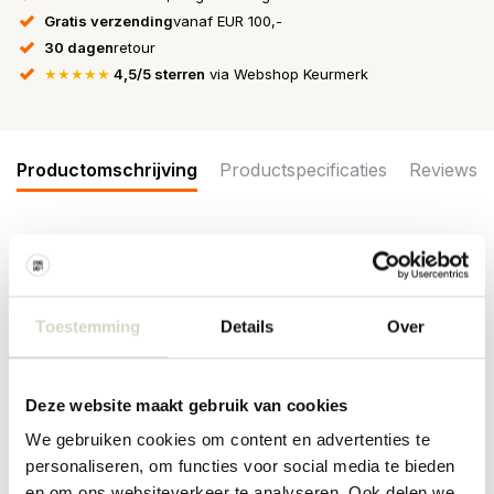
Gratis verzending
vanaf EUR 100,-
30 dagen
retour
★★★★★
4,5/5 sterren
via Webshop Keurmerk
Productomschrijving
Productspecificaties
Reviews
De Hue serie van Broste Copenhagen bestaat uit verschillende
soorten glaswerk. Allemaal gemaakt van mond geblazen glas. De
Broste Copenhagen Hue karaf is beschikbaar in 3 verschillende
kleuren. Afmeting Ø10,8x24cm, inhoud 110cl
Toestemming
Details
Over
Afmeting:Ø10,8 x hoogte 24cm
Inhoud: 110cl
Deze website maakt gebruik van cookies
Materiaal: mond geblazen glas
Kleur: clear, olijfgroen
We gebruiken cookies om content en advertenties te
personaliseren, om functies voor social media te bieden
en om ons websiteverkeer te analyseren. Ook delen we