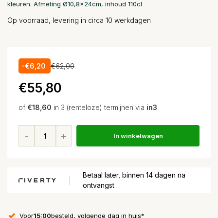
kleuren. Afmeting Ø10,8x24cm, inhoud 110cl
Op voorraad, levering in circa 10 werkdagen
-€6,20
€62,00
€55,80
of
€18,60
in 3 (renteloze) termijnen via
in3
In winkelwagen
Betaal later, binnen 14 dagen na
ontvangst
Voor
15:00
besteld, volgende dag in huis*