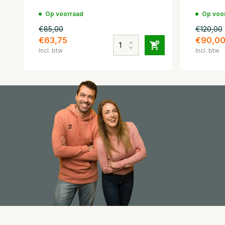
Op voorraad
Op voo
€85,00
€120,00
€63,75
€90,0
Incl. btw
Incl. btw