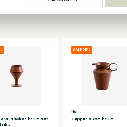
5%
SALE 25%
Nordal
s wijnbeker bruin set
Capparis kan bruin
stuks