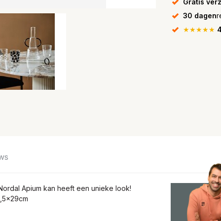
Gratis ver
30 dagen
r
★★★★★
4
ws
Nordal Apium kan heeft een unieke look!
12,5x29cm