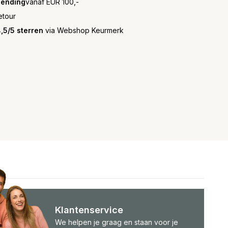
zending
vanaf EUR 100,-
etour
,5/5 sterren
via Webshop Keurmerk
Klantenservice
We helpen je graag en staan voor je