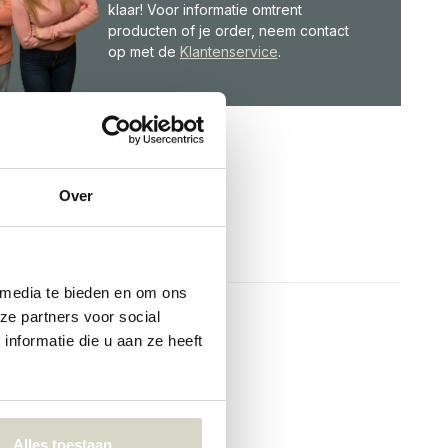
klaar! Voor informatie omtrent
producten of je order, neem contact
op met de
Klantenservice
.
Over
 media te bieden en om ons
ze partners voor social
nformatie die u aan ze heeft
Alles toestaan