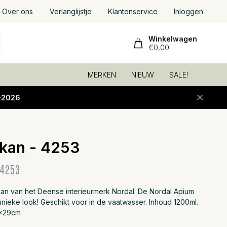
Over ons
Verlanglijstje
Klantenservice
Inloggen
Winkelwagen
€0,00
MERKEN
NIEUW
SALE!
-2026
kan - 4253
Toevoeg
4253
an van het Deense interieurmerk Nordal. De Nordal Apium
nieke look! Geschikt voor in de vaatwasser. Inhoud 1200ml.
5x29cm