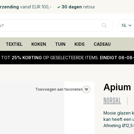
erzending
vanaf EUR 100,-
30 dagen
retour
NL
TEXTIEL
KOKEN
TUIN
KIDS
CADEAU
!
TOT
25% KORTING
OP GESELECTEERDE ITEMS.
EINDIGT 06-08
Apium 
Toevoegen aan favorieten
25%
NORDAL
sale
Mooie glazen k
kan heeft een u
Afmeting Ø12,