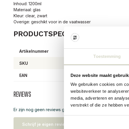
Inhoud: 1200ml
Materiaal: glas
Kleur: clear, zwart
Overige: geschikt voor in de vaatwasser
PRODUCTSPECIFICATIES
Artikelnummer
4253
Toestemming
SKU
4253
EAN
57083
Deze website maakt gebruik
We gebruiken cookies om cont
websiteverkeer te analyseren
Reviews
media, adverteren en analys
verstrekt of die ze hebben v
Er zijn nog geen reviews geschreven over dit product..
Schrijf je eigen review