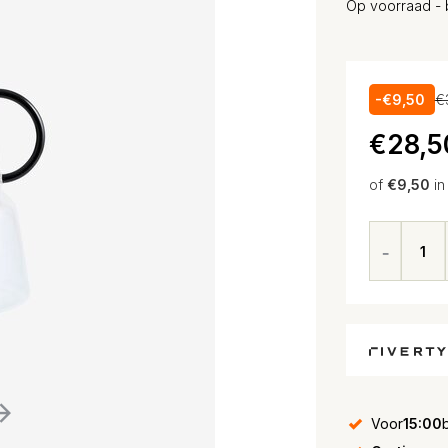
Op voorraad - 
-€9,50
€
€28,5
of
€9,50
in
Voor
15:00