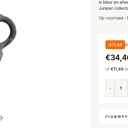
in kleur en afw
Juniper collect
Op voorraad - 
-€11,49
€
€34,4
of
€11,49
i