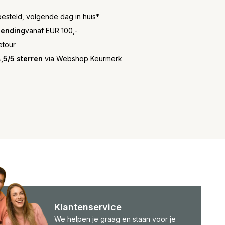
besteld, volgende dag in huis*
zending
vanaf EUR 100,-
etour
,5/5 sterren
via Webshop Keurmerk
Klantenservice
We helpen je graag en staan voor je