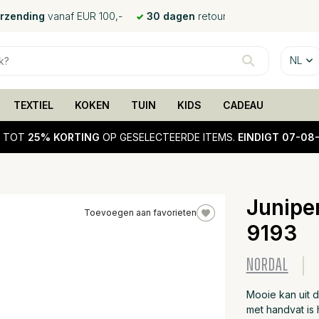
erzending
vanaf EUR 100,-
30 dagen
retour
NL
TEXTIEL
KOKEN
TUIN
KIDS
CADEAU
!
TOT
25% KORTING
OP GESELECTEERDE ITEMS.
EINDIGT 07-08
Junipe
Toevoegen aan favorieten
9193
25%
sale
NORDAL
Mooie kan uit 
met handvat is