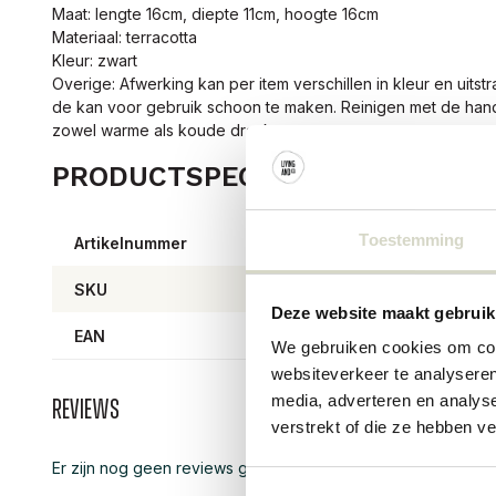
Maat: lengte 16cm, diepte 11cm, hoogte 16cm
Materiaal: terracotta
Kleur: zwart
Overige: Afwerking kan per item verschillen in kleur en uits
de kan voor gebruik schoon te maken. Reinigen met de han
zowel warme als koude dranken.
PRODUCTSPECIFICATIES
Toestemming
Artikelnummer
9193
SKU
Deze website maakt gebruik
EAN
57083
We gebruiken cookies om cont
websiteverkeer te analyseren
media, adverteren en analys
Reviews
verstrekt of die ze hebben v
Er zijn nog geen reviews geschreven over dit product..