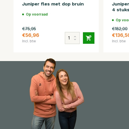
Juniper fles met dop bruin
Juniper
4 stuk
Op voorraad
Op voo
€75,95
€182,00
€56,96
€136,5
Incl. btw
Incl. btw