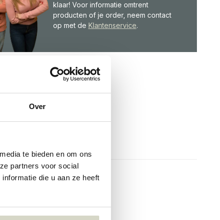
klaar! Voor informatie omtrent
producten of je order, neem contact
op met de
Klantenservice
.
Over
 media te bieden en om ons
ze partners voor social
nformatie die u aan ze heeft