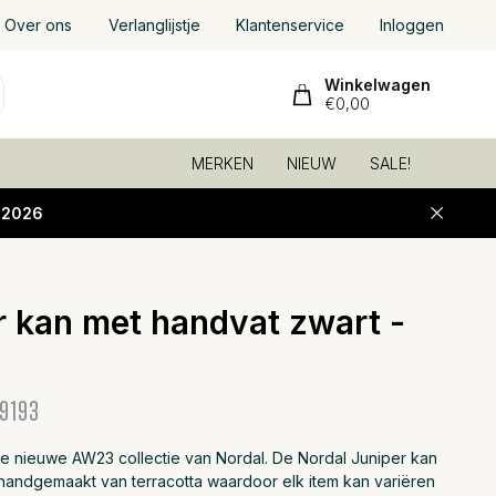
Over ons
Verlanglijstje
Klantenservice
Inloggen
Winkelwagen
€0,00
MERKEN
NIEUW
SALE!
-2026
r kan met handvat zwart -
Toevoeg
9193
de nieuwe AW23 collectie van Nordal. De Nordal Juniper kan
 handgemaakt van terracotta waardoor elk item kan variëren