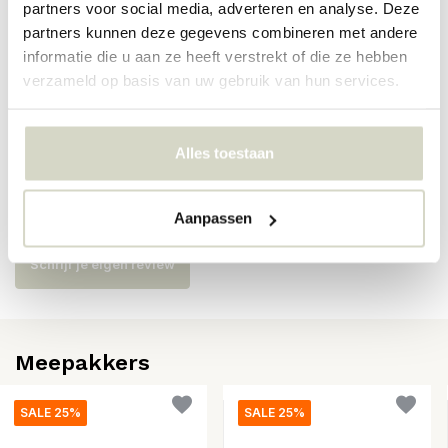
Artikelnummer
6825
partners voor social media, adverteren en analyse. Deze
partners kunnen deze gegevens combineren met andere
SKU
6825
informatie die u aan ze heeft verstrekt of die ze hebben
verzameld op basis van uw gebruik van hun services.
EAN
5708309182728
Alles toestaan
Reviews
Er zijn nog geen reviews geschreven over dit product..
Aanpassen
Schrijf je eigen review
Meepakkers
SALE 25%
SALE 25%