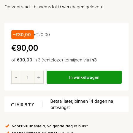
Op voorraad - binnen 5 tot 9 werkdagen geleverd
-€30,00
€120,00
€90,00
of
€30,00
in 3 (renteloze) termijnen via
in3
In winkelwagen
Betaal later, binnen 14 dagen na
ontvangst
Voor
15:00
besteld, volgende dag in huis*
Gratis verzending
vanaf EUR 100,-