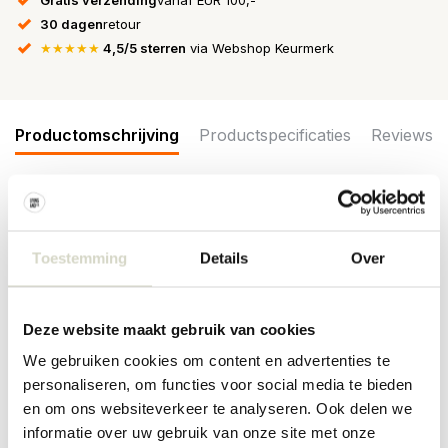
30 dagen
retour
★★★★★
4,5/5 sterren
via Webshop Keurmerk
Productomschrijving
Productspecificaties
Reviews
Het Nordal taartplateau is een plaatje om te zien. Gemaakt van
aardewerk met een licht golvende rand en verticale ribbels op de
voet. Afmeting Ø40x14cm
Toestemming
Details
Over
Afmeting: diameter 40 x hoogte 14cm
Materiaal: aardewerk
Deze website maakt gebruik van cookies
Kleur: ivoor
Overige: alleen met de hand afwassen.
We gebruiken cookies om content en advertenties te
personaliseren, om functies voor social media te bieden
PRODUCTSPECIFICATIES
en om ons websiteverkeer te analyseren. Ook delen we
informatie over uw gebruik van onze site met onze