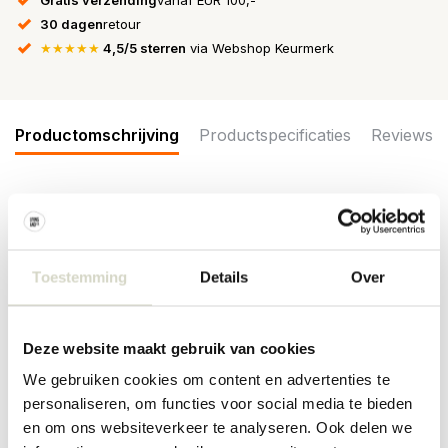
30 dagen
retour
★★★★★
4,5/5 sterren
via Webshop Keurmerk
Productomschrijving
Productspecificaties
Reviews
De Nordal Ysia mokken hebben een geruit patroon. Wordt
geleverd in een set van 4 stuks. Beschikbaar in verschillende
kleuren. Afmeting Ø7,5x7,5cm
Toestemming
Details
Over
Afmeting: diameter 7,5 x hoogte 7,5cm
Inhoud: 300ml
Materiaal: aardewerk
Deze website maakt gebruik van cookies
Kleur: ivoor, rood
Overige: geschikt voor de vaatwasser en magnetron. Niet geschikt
We gebruiken cookies om content en advertenties te
voor in de oven. Per item kunnen er verschillen zijn.
personaliseren, om functies voor social media te bieden
PRODUCTSPECIFICATIES
en om ons websiteverkeer te analyseren. Ook delen we