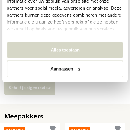
informatie over uw gebruik van onze site met onze
partners voor social media, adverteren en analyse. Deze
Artikelnummer
6572
partners kunnen deze gegevens combineren met andere
informatie die u aan ze heeft verstrekt of die ze hebben
SKU
6572
verzameld op basis van uw gebruik van hun services.
EAN
5708309182872
Alles toestaan
Reviews
Aanpassen
Er zijn nog geen reviews geschreven over dit product..
Schrijf je eigen review
Meepakkers