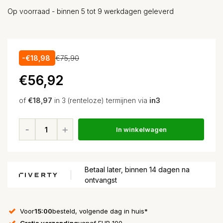
Op voorraad - binnen 5 tot 9 werkdagen geleverd
-€18,98
€75,90
€56,92
of
€18,97
in 3 (renteloze) termijnen via
in3
In winkelwagen
Betaal later, binnen 14 dagen na
ontvangst
Voor
15:00
besteld, volgende dag in huis*
Gratis verzending
vanaf EUR 100,-