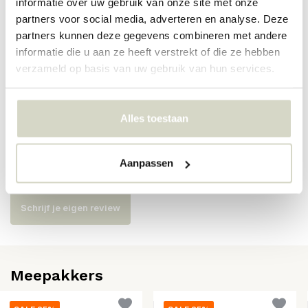
informatie over uw gebruik van onze site met onze
partners voor social media, adverteren en analyse. Deze
Artikelnummer
6571
partners kunnen deze gegevens combineren met andere
informatie die u aan ze heeft verstrekt of die ze hebben
SKU
6571
verzameld op basis van uw gebruik van hun services.
EAN
5708309182766
Alles toestaan
Reviews
Aanpassen
Er zijn nog geen reviews geschreven over dit product..
Schrijf je eigen review
Meepakkers